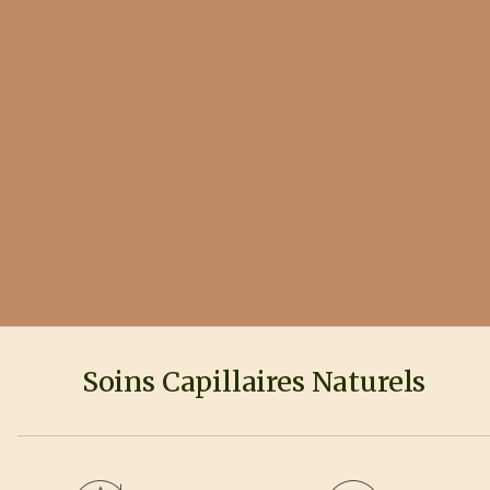
Crè
Hyd
24
Soins Capillaires Naturels