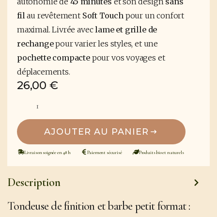
autonomie de
45 minutes
et son design
sans
fil
au revêtement
Soft Touch
pour un confort
maximal. Livrée avec
lame et grille de
rechange
pour varier les styles, et une
pochette compacte
pour vos voyages et
déplacements.
26,00
€
quantité
de
Tondeuse
de
finition
AJOUTER AU PANIER
et
barbe
petit
Livraison soignée en 48 h
Paiement sécurisé
Produits bio et naturels
format
–
Express
Description
Contours
Tondeuse de finition et barbe petit format
: